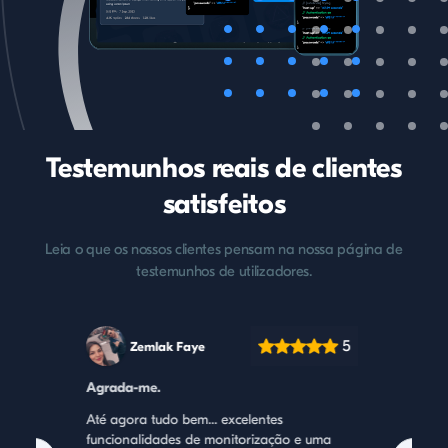
Testemunhos reais de clientes
satisfeitos
Leia o que os nossos clientes pensam na nossa página de
testemunhos de utilizadores.
5
Zemlak Faye
Beie
Agrada-me.
A melhor so
Até agora tudo bem... excelentes
Finalmente 
funcionalidades de monitorização e uma
controlar o