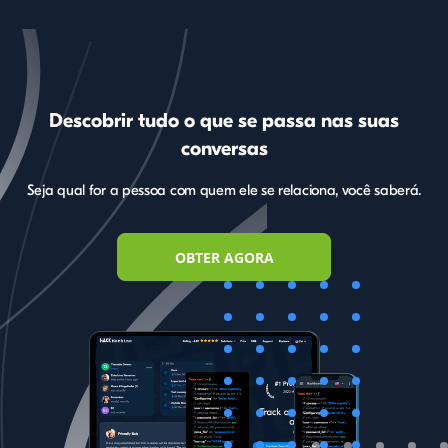
Tiktok
Viber
Dados
multimédia
guardados
Descobrir tudo o que se passa nas suas
conversas
Instagram
Localização
Localizar a
Seja qual for a pessoa com quem ele se relaciona, você saberá.
GPS atual
geolocalização
do iPhone
OBTER AGORA