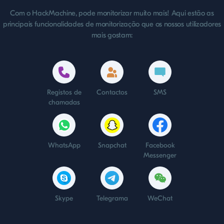
Com o HackMachine, pode monitorizar muito mais! Aqui estão as
principais funcionalidades de monitorização que os nossos utilizadores
mais gostam:
Registos de
Contactos
SMS
chamadas
WhatsApp
Snapchat
Facebook
Messenger
Skype
Telegrama
WeChat